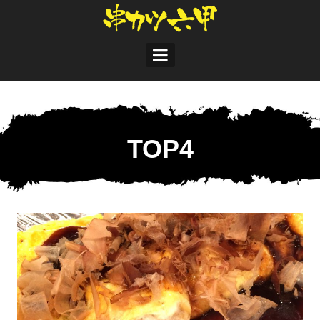
コ
ン
テ
ン
ツ
へ
ス
キ
ッ
プ
TOP4