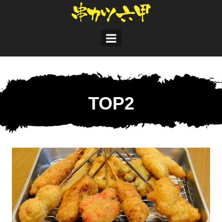
コ
ン
テ
ン
ツ
へ
ス
キ
ッ
プ
TOP2